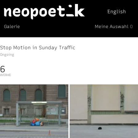
English
Meine Auswahl
Galerie
0
Neopoetik
(0)
Stop Motion in Sunday Traffic
Ongoing
6
WERKE